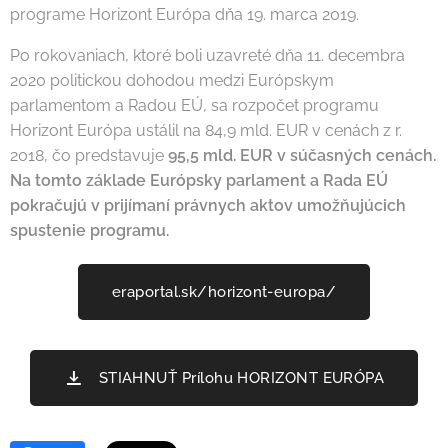
programe Horizont Európa dňa 19. marca 2019.
Po rokovaniach, ktoré boli uzavreté dňa 11. decembra
2020 politickou dohodou medzi Európskym
parlamentom a Radou EÚ, sa rozpočet programu
Horizont Európa ustálil na 84,9 mld. EUR v cenách z r.
2018, čo predstavuje
95,5 mld. EUR v súčasných cenách.
Na tomto základe Európsky parlament a Rada EÚ
pokračujú v prijímaní právnych aktov umožňujúcich
spustenie programu.
eraportal.sk/horizont-europa/
STIAHNUŤ Prílohu HORIZONT EURÓPA