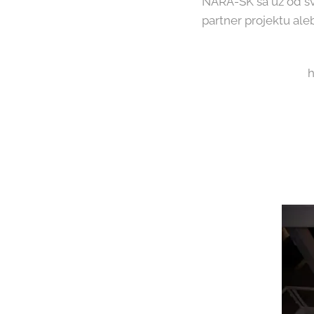
NARA-SK sa už od sv
partner projektu ale
h