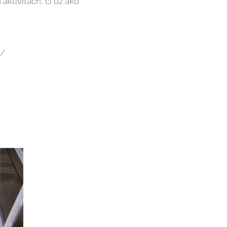
ktivitách, či už ako
g/