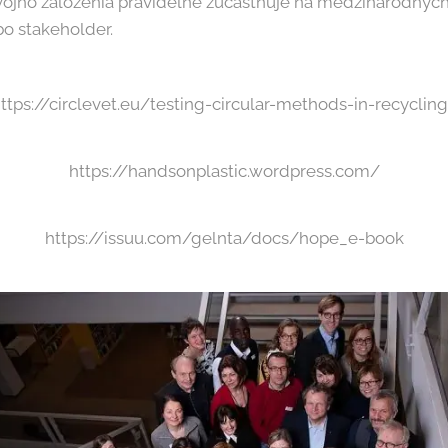
ojho založenia pravidelne zúčastňuje na medzinárodných a
bo stakeholder.
ttps://circlevet.eu/testing-circular-methods-in-recyclin
https://handsonplastic.wordpress.com/
https://issuu.com/gelnta/docs/hope_e-book