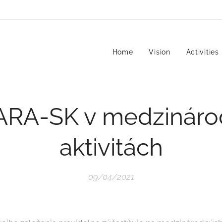
Home
Vision
Activities
ARA-SK v medzináro
aktivitách
09/04/2021