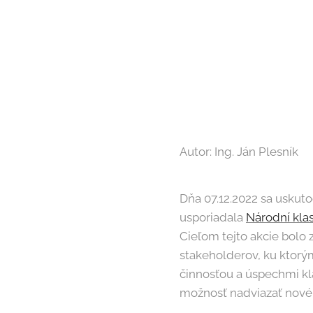
Autor: Ing. Ján Plesník
Dňa 07.12.2022 sa uskut
usporiadala
Národní kla
Cieľom tejto akcie bolo 
stakeholderov, ku ktorým 
činnosťou a úspechmi klas
možnosť nadviazať nové k