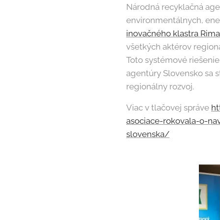
Národná recyklačná age
environmentálnych, ener
inovačného klastra Rima
všetkých aktérov regio
Toto systémové riešeni
agentúry Slovensko sa s
regionálny rozvoj.
Viac v tlačovej správe
ht
asociace-rokovala-o-na
slovenska/