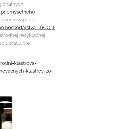
gionálnych
 priemyselného
riešenie zapojenie
ho hospodárstva - RCOH.
árodnej recyklačnej
poluprácu pre
rodni-klastrova-
novacnych-klastrov-zo-