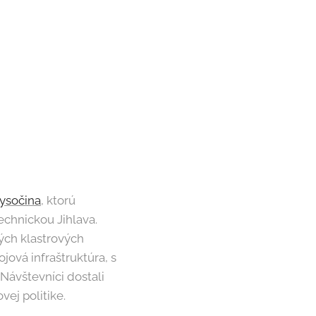
ysočina
, ktorú
chnickou Jihlava.
kých klastrových
jová infraštruktúra, s
 Návštevníci dostali
ej politike.