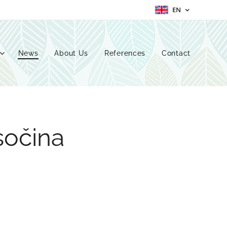
EN
News
About Us
References
Contact
sočina