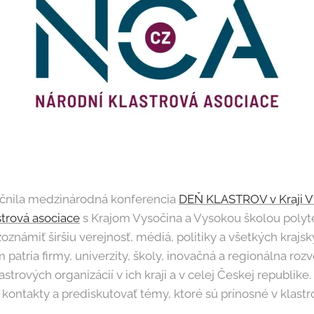
očnila medzinárodná konferencia
DEŇ KLASTROV v Kraji V
strová asociace
s Krajom Vysočina a Vysokou školou polyte
zoznámiť širšiu verejnosť, médiá, politiky a všetkých krajs
patria firmy, univerzity, školy, inovačná a regionálna rozvo
trových organizácií v ich kraji a v celej Českej republike.
ontakty a prediskutovať témy, ktoré sú prínosné v klastrov