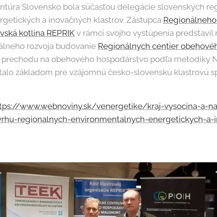
ntúra Slovensko bola súčasťou delegácie slovenských re
getických a inovačných klastrov. Zástupca
Regionálneho
vská kotlina REPRIK
v rámci svojho vystúpenia predstavil 
nálneho rozvoja budovanie
Regionálnych centier obehové
e prechodu na obehového hospodárstvo podľa metodiky N
talo základom pre vzájomnú česko-slovenskú klastrovú s
tps://www.webnoviny.sk/venergetike/kraj-vysocina-a-na
vrhu-regionalnych-environmentalnych-energetickych-a-i