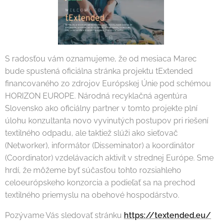
S radosťou vám oznamujeme, že od mesiaca Marec
bude spustená oficiálna stránka projektu tExtended
financovaného zo zdrojov Európskej Únie pod schémou
HORIZON EUROPE. Národná recyklačná agentúra
Slovensko ako oficiálny partner v tomto projekte plní
úlohu konzultanta novo vyvinutých postupov pri riešení
textilného odpadu, ale taktiež slúži ako sieťovač
(Networker), informátor (Disseminator) a koordinátor
(Coordinator) vzdelávacích aktivít v strednej Európe. Sme
hrdí, že môžeme byť súčasťou tohto rozsiahleho
celoeurópskeho konzorcia a podieľať sa na prechod
textilného priemyslu na obehové hospodárstvo.
Pozývame Vás sledovať stránku
https://textended.eu/