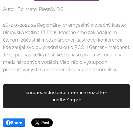
Autor: Bc. Matej Plesník, DiS.
26-27.9.2022 sa Regionálny priemyselný inovačný klaster
Rimavská kotlina REPRIK, ktorého sme zakladajúcim
členom zúčastnil medzinárodnej klastrovej konferencii,
kde zaujal svojou prednáškou o RCOH Gemer - Malohont.
Je to pre nás veľká česť, keď si našu prácu všimnú aj v
medzinárodných vodách. Viac info o výstupoch
prezentovaných na konferencii sú v priloženom linku.
europeanclusterconference.eu/all-e-
booths/reprik
Share