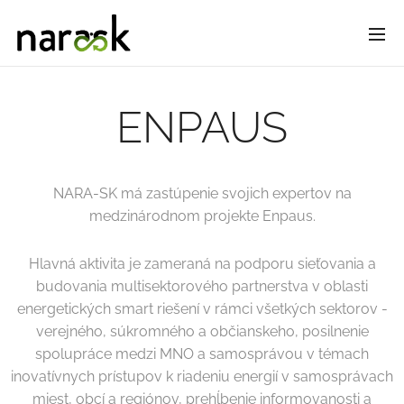
ENPAUS
NARA-SK má zastúpenie svojich expertov na
medzinárodnom projekte Enpaus.
Hlavná aktivita je zameraná na podporu sieťovania a
budovania multisektorového partnerstva v oblasti
energetických smart riešení v rámci všetkých sektorov -
verejného, súkromného a občianskeho, posilnenie
spolupráce medzi MNO a samosprávou v témach
inovatívnych prístupov k riadeniu energií v samosprávach
miest, obcí a regiónov, prehĺbenie informovanosti a