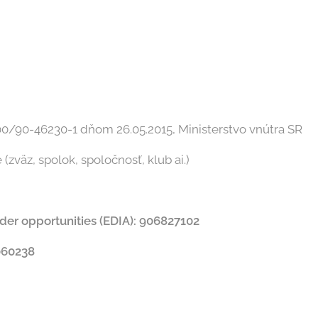
39633
platc
00/90-46230-1 dňom 26.05.2015, Ministerstvo vnútra SR
(zväz, spolok, spoločnosť, klub ai.)
er opportunities (EDIA): 906827102
060238