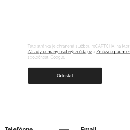
Táto stránka je chránená službou reCAPTCHA, na ktor
Zásady ochrany osobných údajov
a
Zmluvné podmie
spoločnosti Google.
Odoslať
Telefónne
Email