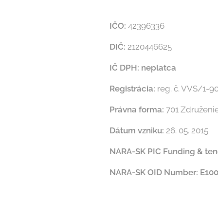
IČO:
42
DIČ:
2120446625
IČ DPH:
ne
Registrácia:
reg. č. VVS/1-9
Právna forma:
701 Združenie 
Dátum vzniku:
26. 05. 2015
NARA-SK PIC Funding & tend
NARA-SK OID Number: E10