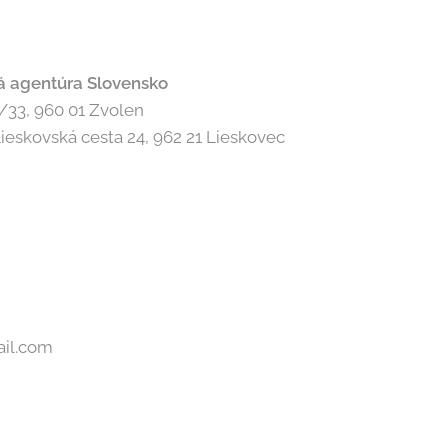
á agentúra Slovensko
/33, 960 01 Zvolen
ieskovská cesta 24, 962 21 Lieskovec
il.com