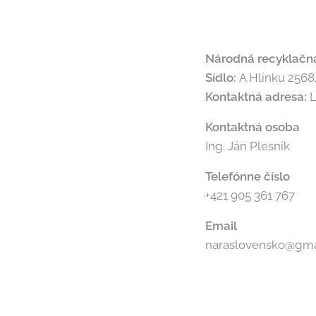
Národná recyklačn
Sídlo:
A.Hlinku 2568
Kontaktná adresa:
L
Kontaktná osoba
Ing. Ján Plesník
Telefónne číslo
+421 905 361 767
Email
naraslovensko@gma