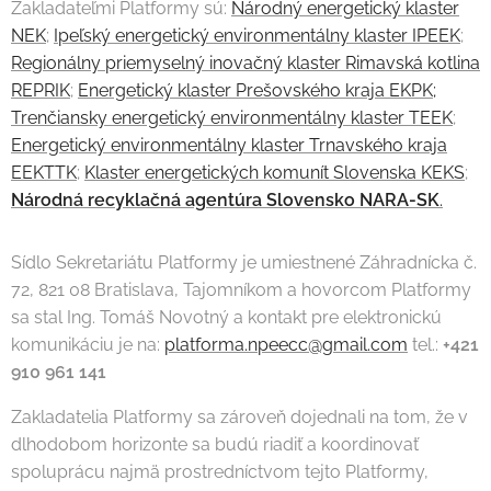
Zakladateľmi Platformy sú:
Národný energetický klaster
NEK
;
Ipeľský energetický environmentálny klaster IPEEK
;
Regionálny priemyselný inovačný klaster Rimavská kotlina
REPRIK
;
Energetický klaster Prešovského kraja EKPK;
Trenčiansky energetický environmentálny klaster TEEK
;
Energetický environmentálny klaster Trnavského kraja
EEKTTK
;
Klaster energetických komunít Slovenska KEKS
;
Národná recyklačná agentúra Slovensko NARA-SK
.
Sídlo Sekretariátu Platformy je umiestnené Záhradnícka č.
72, 821 08 Bratislava, Tajomníkom a hovorcom Platformy
sa stal Ing. Tomáš Novotný a kontakt pre elektronickú
komunikáciu je na:
platforma.npeecc@gmail.com
tel.:
+421
910 961 141
Zakladatelia Platformy sa zároveň dojednali na tom, že v
dlhodobom horizonte sa budú riadiť a koordinovať
spoluprácu najmä prostredníctvom tejto Platformy,