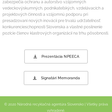
zabezpečia ochranu a autorstvo vzájomných
vedeckovýskumných, podnikateľských, vzdelávacích a
projektových činností a vzájomnú podporu pri
presadzovaní nových inovácií pre trvalú udržateľnosť
konkurencieschopnosti Slovenska a vlastné posilnenie
pozície členov klastrových organizácií na trhu pôsobnosti.
Prezentácia NPEECA
Signatári Memoranda
© 2020 Národná recyklačná agentúra Slovensko | Všetky práva
vyhradené.