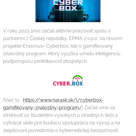
V roku 2023 sme začali aktívne pracovať spolu s
partnermi z Českej republiky, EPMA z.s.p.o. na novom
projekte Erasmus+ Cyberbox. Ide o gamifikovaný
znalostný program, ktorý využíva umelú inteligenciu
podporujúcu podnikavosť dospelých.
(Viac tu -
https://www.narask.sk/l/cyberbox-
gamifikovany-znalostny-program/
) Začali sme sa
stretávať so študentmi vysokých a stredných škôl a
vytvárať siete pre budúcu spoluprácu na vývoji a na
zlepšovaní povedomia o kybernetickej bezpečnosti.