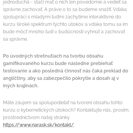
jednoduchá - stačí mať o nich len povedomie a vedieť sa
správne zachovať. A práve o to sa budeme snažiť. Vďaka
spolupráci s mladými ľuďmi zachytíme interaktívne do
kurzu široké spektrum týchto útokov a vďaka tomu sa im
bude môcť mnoho ľudí v budúcnosti vyhnúť a zachovať
sa správne.
Po úvodných stretnutiach na tvorbu obsahu
gamifikovaného kurzu bude následne prebiehať
testovanie a ako posledná činnosť nás čaká preklad do
angličtiny, aby sa zabezpečilo pokrytie a dosah aj v
iných krajinách.
Máte záujem sa spolupodieľať na tvorení obsahu tohto
kurzu o kybernetických útokoch? Kontaktujte nás, prosím,
prostredníctvom našej stránky
https://www.narask.sk/kontakt/
.