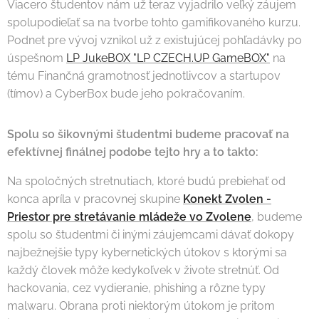
Viacero študentov nám už teraz vyjadrilo veľký záujem
spolupodieľať sa na tvorbe tohto gamifikovaného kurzu.
Podnet pre vývoj vznikol už z existujúcej pohľadávky po
úspešnom
LP JukeBOX "LP CZECH.UP GameBOX"
na
tému Finančná gramotnosť jednotlivcov a startupov
(tímov) a CyberBox bude jeho pokračovaním.
Spolu so šikovnými študentmi budeme pracovať na
efektívnej finálnej podobe tejto hry a to takto:
Na spoločných stretnutiach, ktoré budú prebiehať od
konca apríla v pracovnej skupine
Konekt Zvolen -
Priestor pre stretávanie mládeže vo Zvolene
, budeme
spolu so študentmi či inými záujemcami dávať dokopy
najbežnejšie typy kybernetických útokov s ktorými sa
každý človek môže kedykoľvek v živote stretnúť. Od
hackovania, cez vydieranie, phishing a rôzne typy
malwaru. Obrana proti niektorým útokom je pritom