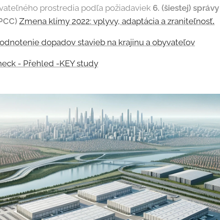
vateľného prostredia podľa požiadaviek
6. (šiestej) sprá
IPCC)
Zmena klímy 2022: vplyvy, adaptácia a zraniteľnosť
.
dnotenie dopadov stavieb na krajinu a obyvateľov
eck - Přehled -KEY study