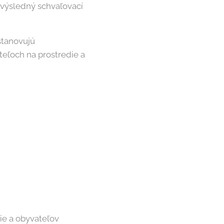
 výsledný schvaľovací
stanovujú
eľoch na prostredie a
e a obyvateľov