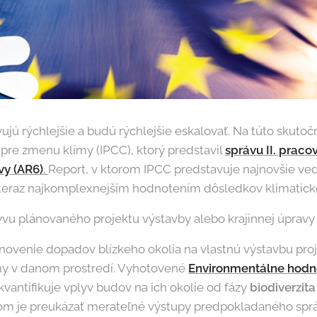
avujú rýchlejšie a budú rýchlejšie eskalovať. Na túto skuto
re zmenu klímy (IPCC), ktorý predstavil
správu II. praco
ávy (AR6
)
.
Report, v ktorom IPCC predstavuje najnovšie v
teraz najkomplexnejším hodnotením dôsledkov klimatick
u plánovaného projektu výstavby alebo krajinnej úpravy 
anovenie dopadov blízkeho okolia na vlastnú výstavbu pro
my v danom prostredí. Vyhotovené
Environmentálne hodn
kvantifikuje vplyv budov na ich okolie od fázy
biodiverzita
om je preukázať merateľné výstupy predpokladaného sprá