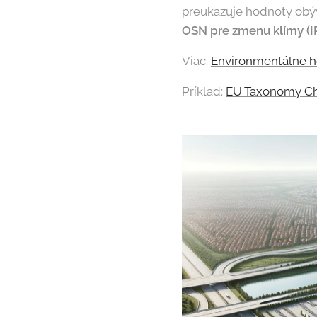
preukazuje hodnoty obý
OSN pre zmenu klímy (
Viac:
Environmentálne ho
Príklad:
EU Taxonomy Ch