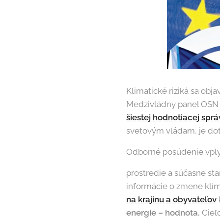
Klimatické riziká sa obj
Medzivládny panel OSN p
šiestej hodnotiacej spr
svetovým vládam, je do
Odborné posúdenie vplyv
prostredie a súčasne st
informácie o zmene klí
na krajinu a obyvateľov
energie – hodnota.
Cieľ