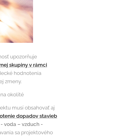
čnosť upozorňuje
vnej skupiny v rámci
edecké hodnotenia
ej zmeny.
na okolité
jektu musí obsahovať aj
otenie dopadov stavieb
 - voda – vzduch -
vania sa projektového