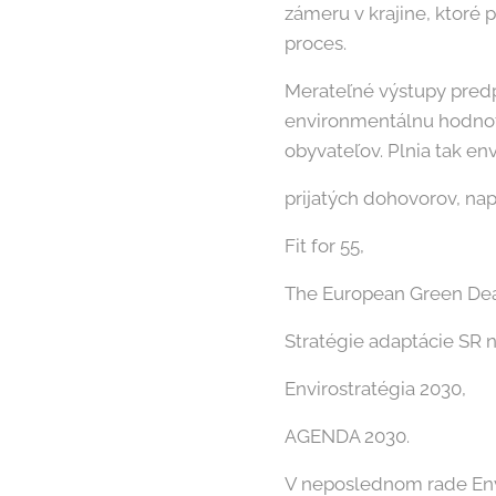
zámeru v krajine, ktoré
proces.
Merateľné výstupy predp
environmentálnu hodnot
obyvateľov. Plnia tak e
prijatých dohovorov, napr
Fit for 55,
The European Green Dea
Stratégie adaptácie SR 
Envirostratégia 2030,
AGENDA 2030.
V neposlednom rade Env