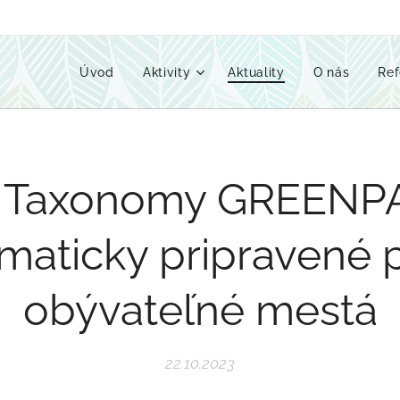
Úvod
Aktivity
Aktuality
O nás
Ref
 Taxonomy GREENP
imaticky pripravené 
obývateľné mestá
22.10.2023