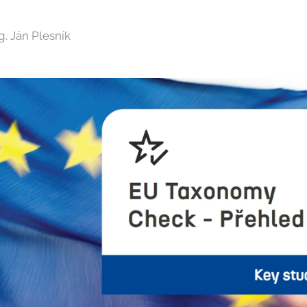
g. Ján Plesník