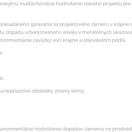
 poskytnú multikriteriálne hodnotenie daného projektu pre
okladaného správania sa projektového zámeru v krajine 
u dopadu urbanizovaného areálu v merateľných ukazovat
nvironmentálne záväzky voči krajine a obyvateľom podľa
.:
l,
na nepriaznivé dôsledky zmeny klímy,
ironmentálne hodnotenie dopadov zámerov na prostredi