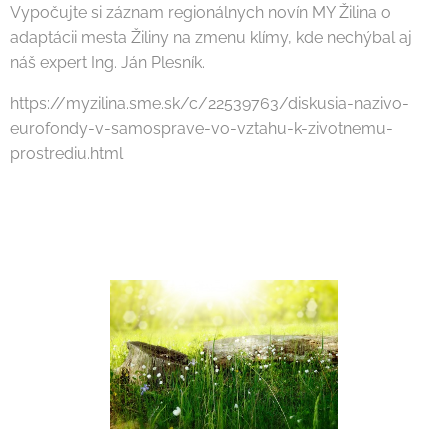
Vypočujte si záznam regionálnych novín MY Žilina o
adaptácii mesta Žiliny na zmenu klímy, kde nechýbal aj
náš expert Ing. Ján Plesník.
https://myzilina.sme.sk/c/22539763/diskusia-nazivo-
eurofondy-v-samosprave-vo-vztahu-k-zivotnemu-
prostrediu.html