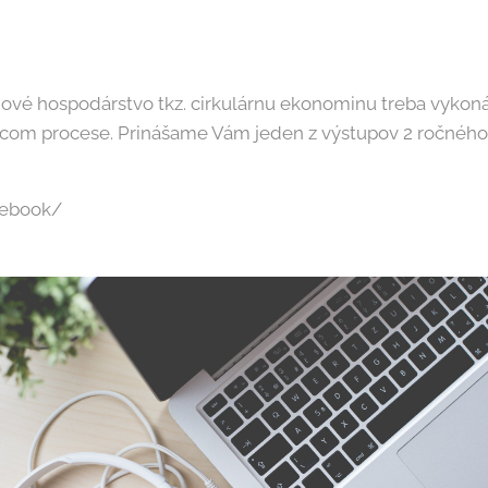
vé hospodárstvo tkz. cirkulárnu ekonominu treba vykoná
om procese. Prinášame Vám jeden z výstupov 2 ročnéh
u/ebook/