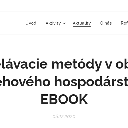
Úvod
Aktivity
Aktuality
O nás
Ref
lávacie metódy v ob
hového hospodárst
EBOOK
08.12.2020