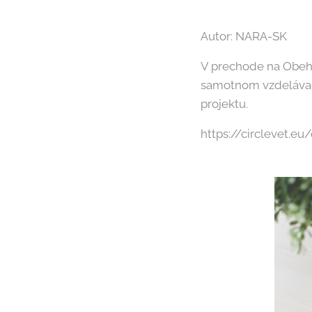
Autor: NARA-SK
V prechode na Obeho
samotnom vzdelávac
projektu.
https://circlevet.e