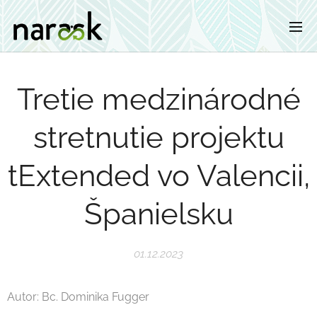
Tretie medzinárodné
stretnutie projektu
tExtended vo Valencii,
Španielsku
01.12.2023
Autor: Bc. Dominika Fugger