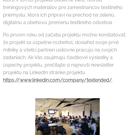
tréningových materiálov pre zamestnancov textilného
priemyslu, ktorá ich pripraví na prechod na zelenú,
digitálnu a obehovú premenu textilného odvetvia.
Po prvom roku od začatia projektu možno konštatovať,
že projekt sa úspešne rozbehol, dosiahol svoje prvé
míľniky a všetci partneri usilovne pracujú na svojich
zadaniach. Ak Vás zaujímajú čiastkové výsledky a
úspechy projektu, prečítajte si najnovší newsletter
projektu na LinkedIn stránke projektu
https://www.linkedin.com/company/textended/
.