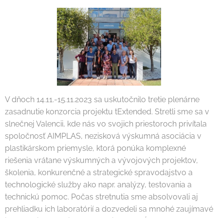
V dňoch 14.11.-15.11.2023 sa uskutočnilo tretie plenárne
zasadnutie konzorcia projektu tExtended. Stretli sme sa v
slnečnej Valencii, kde nás vo svojich priestoroch privítala
spoločnosť AIMPLAS, nezisková výskumná asociácia v
plastikárskom priemysle, ktorá ponúka komplexné
riešenia vrátane výskumných a vývojových projektov,
školenia, konkurenčné a strategické spravodajstvo a
technologické služby ako napr. analýzy, testovania a
technickú pomoc. Počas stretnutia sme absolvovali aj
prehliadku ich laboratórií a dozvedeli sa mnohé zaujímavé