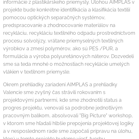
informácie z plastikárskeho priemysly. Úlohou AIMPLAS v
projekte bude konkrétne identifikácia a klasifikácia textílií
pomocou optických separačných systémov,
predspracovanie a zhodnocovanie materiálov na
recykláciu, recykláciu textilného odpadu prostredníctvom
procesu solvolýzy, vrátane priemyselných textilných
výrobkov a zmesí polymérov, ako sú PES /PUR, a
formulácia a výroba polyuretánových náterov. Dozvedeli
sme sa teda mnohé o možnostiach recyklácie umelých
vlákien v textilnom priemysle.
Okrem prehliadky zariadení AIMPLAS a prehliadky
Valencie sme zvyšný čas strávili rokovaním s
projektovými partnermi, kde sme zhodnotili status a
progres projektu, venovali sa podrobne jednotlivým
pracovným balíkom, absolvovali "Big Picture" workshop,
v ktorom sme hľadali hlbšie prepojenia projektovej logiky
a v nesposlednom rade sme započali prípravu na úlohu,
ktorú v tomto projekte budeme viesť, tvorbu